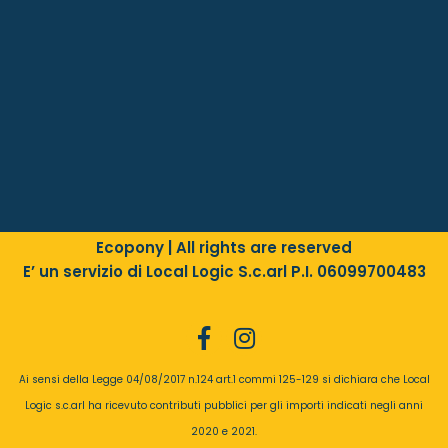
Ecopony | All rights are reserved
E’ un servizio di Local Logic S.c.arl P.I. 06099700483
Ai sensi della Legge 04/08/2017 n.124 art.1 commi 125-129 si dichiara che Local
Logic s.c.arl ha ricevuto contributi pubblici per gli importi indicati negli anni
2020
e
2021
.