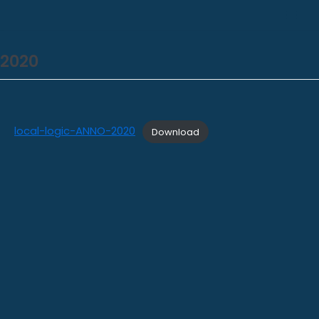
Vai
al
2020
contenuto
local-logic-ANNO-2020
Download