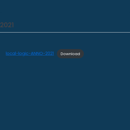
Vai
al
2021
contenuto
local-logic-ANNO-2021
Download