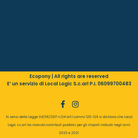
Ecopony | All rights are reserved
E’ un servizio di Local Logic S.c.arl P.I. 06099700483
Ai sensi della Legge 04/08/2017 n.124 art.1 commi 125-129 si dichiara che Local
Logic s.c.arl ha ricevuto contributi pubblici per gli importi indicati negli anni
2020
e
2021
.